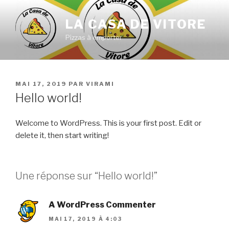
Aller
au
LA CASA DE VITORE
contenu
Pizzas à emporter
principal
PUBLIÉ
MAI 17, 2019
PAR
VIRAMI
LE
Hello world!
Welcome to WordPress. This is your first post. Edit or
delete it, then start writing!
Une réponse sur “Hello world!”
A WordPress Commenter
MAI 17, 2019 À 4:03